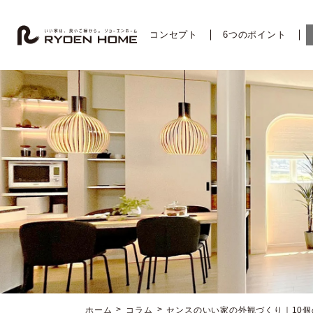
コ
ナ
ン
ビ
テ
ゲ
コンセプト
6つのポイント
ン
ー
ツ
シ
へ
ョ
ス
ン
キ
に
ッ
移
プ
動
ホーム
コラム
センスのいい家の外観づくり｜10