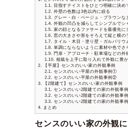
1.1.
目指すテイストをひとつ明確に決め
1.2.
外壁の色数は3色以内に絞る
1.3.
グレー・白・ベージュ・ブラウンな
1.4.
外観の凹凸を減らしてシンプルでシ
1.5.
家の顔となるファサードを最優先に
1.6.
窓の大きさや形をそろえて縦と横の
1.7.
タイル・木目・塗り壁・ガルバリウ
1.8.
単調にならないように素材や色でさ
1.9.
門扉・アプローチ・駐車場などの外
1.10.
植栽を上手に取り入れて外観に豊か
2.
【平屋】センスのいい家の外観事例
2.1.
センスのいい平屋の外観事例①
2.2.
センスのいい平屋の外観事例②
3.
【2階建て】センスのいい家の外観事例
3.1.
センスのいい2階建ての家の外観事
3.2.
センスのいい2階建ての家の外観事
3.3.
センスのいい2階建ての家の外観事
4.
まとめ
センスのいい家の外観に