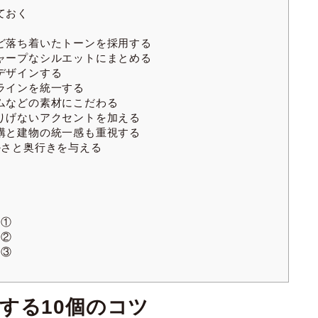
ておく
ど落ち着いたトーンを採用する
ャープなシルエットにまとめる
デザインする
ラインを統一する
ムなどの素材にこだわる
りげないアクセントを加える
構と建物の統一感も重視する
さと奥行きを与える
例①
例②
例③
する10個のコツ