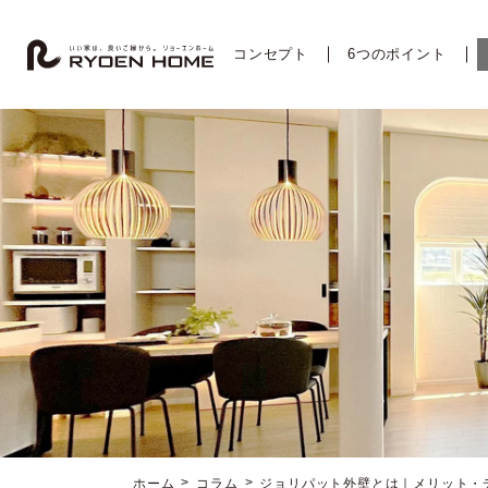
コ
ナ
ン
ビ
テ
ゲ
コンセプト
6つのポイント
ン
ー
ツ
シ
へ
ョ
ス
ン
キ
に
ッ
移
プ
動
ホーム
コラム
ジョリパット外壁とは｜メリット・