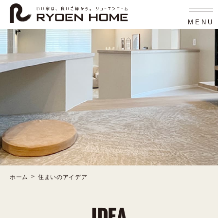
コ
ナ
ン
ビ
テ
ゲ
MENU
ン
ー
ツ
シ
へ
ョ
ス
ン
キ
に
ッ
移
プ
動
ホーム
住まいのアイデア
IDEA