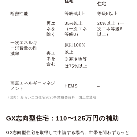
住宅
住宅
断熱性能
等級6以上
等級5以上
再エ
35%以上
20%以上（一
ネを
（一次エネ
次エネ等級6
除く
等級8）
以上）
一次エネルギ
原則100%
ー消費量の削
以上
再エ
減率
ネを
–
※寒冷地等
含む
は75%以上
高度エネルギーマネジ
HEMS
–
メント
〈出典〉みらいエコ住宅2026事業概要資料｜国土交通省
GX志向型住宅：110〜125万円の補助
GX志向型住宅を取得して申請する場合、世帯を問わずもっと