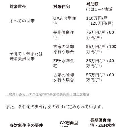
補助額
対象世帯
対象住宅
( )は1～4地域
GX志向型住
110万円/戸
すべての世帯
宅
（125万円/戸）
長期優良住
75万円/戸（80
宅
万円/戸）
古家の除却
95万円/戸（100
を行う場合
万円/戸）
子育て世帯または
若者夫婦世帯
ZEH水準住
35万円/戸（40
宅
万円/戸）
古家の除却
55万円/戸（60
を行う場合
万円/戸）
〈出典〉みらいエコ住宅2026事業概要資料｜国土交通省
また、各住宅の要件は次の通りに定められています。
長期優良住
GX志向型
各対象住宅の要件
宅・ZEH水準