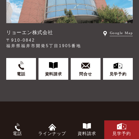
リョーエン株式会社
〒910-0842
福井県福井市開発5丁目1905番地
電話
資料請求
問合せ
見学予約
ABOUT US
電話
ラインナップ
資料請求
見学予約