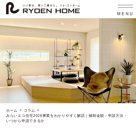
コ
ナ
ン
ビ
テ
ゲ
MENU
ン
ー
ツ
シ
へ
ョ
ス
ン
キ
に
ッ
移
プ
動
ホーム
コラム
みらいエコ住宅2026事業をわかりやすく解説｜補助金額・申請方法・
いつから申請できるか