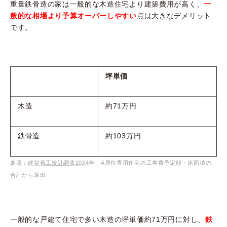
重量鉄骨造の家は一般的な木造住宅より建築費用が高く、
一
般的な相場より予算オーバーしやすい
点は大きなデメリット
です。
坪単価
木造
約71万円
鉄骨造
約103万円
参照：
建築着工統計調査2024年
A居住専用住宅の工事費予定額・床面積の
合計から算出
一般的な戸建て住宅で多い木造の坪単価約71万円に対し、
鉄