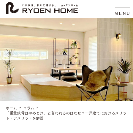
コ
ナ
ン
ビ
テ
ゲ
MENU
ン
ー
ツ
シ
へ
ョ
ス
ン
キ
に
ッ
移
プ
動
ホーム
コラム
「重量鉄骨はやめとけ」と言われるのはなぜ？一戸建てにおけるメリッ
ト・デメリットを解説