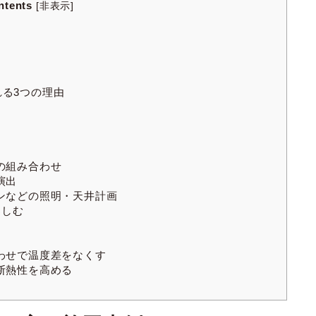
ntents
[
非表示
]
る3つの理由
の組み合わせ
演出
ンなどの照明・天井計画
楽しむ
わせで温度差をなくす
断熱性を高める