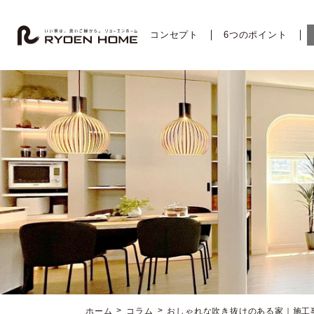
コ
ナ
ン
ビ
テ
ゲ
コンセプト
6つのポイント
ン
ー
ツ
シ
へ
ョ
ス
ン
キ
に
ッ
移
プ
動
ホーム
コラム
おしゃれな吹き抜けのある家｜施工