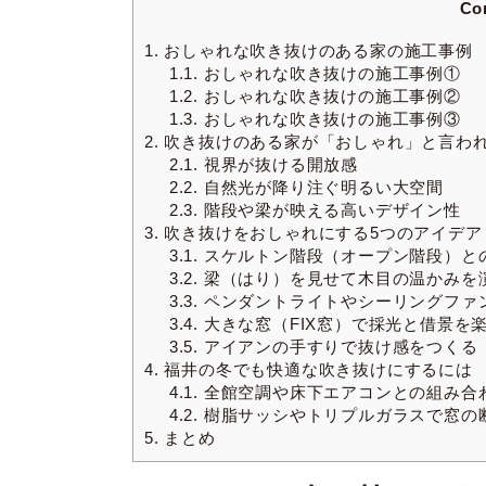
Co
1.
おしゃれな吹き抜けのある家の施工事例
1.1.
おしゃれな吹き抜けの施工事例①
1.2.
おしゃれな吹き抜けの施工事例②
1.3.
おしゃれな吹き抜けの施工事例③
2.
吹き抜けのある家が「おしゃれ」と言われ
2.1.
視界が抜ける開放感
2.2.
自然光が降り注ぐ明るい大空間
2.3.
階段や梁が映える高いデザイン性
3.
吹き抜けをおしゃれにする5つのアイデア
3.1.
スケルトン階段（オープン階段）と
3.2.
梁（はり）を見せて木目の温かみを
3.3.
ペンダントライトやシーリングファ
3.4.
大きな窓（FIX窓）で採光と借景を
3.5.
アイアンの手すりで抜け感をつくる
4.
福井の冬でも快適な吹き抜けにするには
4.1.
全館空調や床下エアコンとの組み合
4.2.
樹脂サッシやトリプルガラスで窓の
5.
まとめ