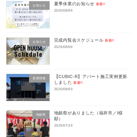
夏季休業のお知らせ
新着!!
お知らせ
2026/08/04
完成内覧会スケジュール
新着!!
お知らせ
2026/08/04
【CUBIC-R】アパート施工実例更新
新着情報
しました
新着!!
2026/08/03
地鎮祭がありました（福井市／I様
地鎮祭
邸）
2026/07/14