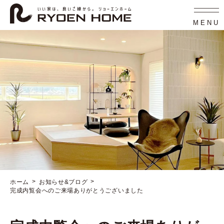
コ
ナ
ン
ビ
テ
ゲ
MENU
ン
ー
ツ
シ
へ
ョ
ス
ン
キ
に
ッ
移
プ
動
ホーム
お知らせ&ブログ
完成内覧会へのご来場ありがとうございました