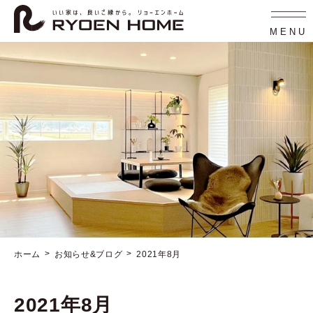
コ
ナ
ン
ビ
テ
ゲ
MENU
ン
ー
ツ
シ
へ
ョ
ス
ン
キ
に
ッ
移
プ
動
ホーム
お知らせ&ブログ
2021年8月
2021年8月