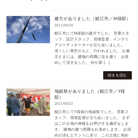
建方がありました（鯖江市／M様邸）
2021/08/28
鯖江市にてM様邸の建方でした。 営業スタ
ッフ、設計スタッフ、現場監督、インテリ
アコーディネーターが立ち会いました。
清々しい青空のもと、行われました。 お施
主さまには、建物の四隅に塩を盛り、お清
めして頂きました。 柱や梁 […]
続きを読む
地鎮祭がありました（鯖江市／Y様
邸）
2021/08/22
鯖江市にてY様邸の地鎮祭でした。 営業ス
タッフ、現場監督が立ち会いました。 まず
はこの土地の神様をお呼びする儀式をしま
す。 建物の建つ四隅をお清めします。 お清
めが済むとテントに戻り、この土地に初め