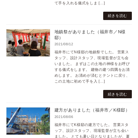
て手を入れる儀式をしま […]
続きを読む
地鎮祭がありました（福井市／N様
邸）
2021/08/12
福井市にてN様邸の地鎮祭でした。 営業ス
タッフ、設計スタッフ、現場監督が立ち会
いました。 まずはこの土地の神様をお呼び
する儀式をします。 建物の建つ四隅をお清
めします。 お清めが済むとテントに戻り、
この土地に初めて手を入 […]
続きを読む
建方がありました（福井市／K様邸）
2021/08/06
福井市にてK様邸の建方でした。 営業スタ
ッフ、設計スタッフ、現場監督が立ち会い
ました。 とても暑い日となりましたが、夏