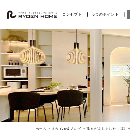
コ
ナ
ン
ビ
テ
ゲ
コンセプト
6つのポイント
ン
ー
ツ
シ
へ
ョ
ス
ン
キ
に
ッ
移
プ
動
ホーム
お知らせ&ブログ
建方がありました（福井