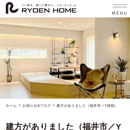
コ
ナ
ン
ビ
テ
ゲ
MENU
ン
ー
ツ
シ
へ
ョ
ス
ン
キ
に
ッ
移
プ
動
ホーム
お知らせ&ブログ
建方がありました（福井市／Y様邸）
建方がありました（福井市／Y