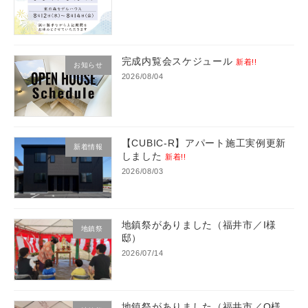
完成内覧会スケジュール
新着!!
お知らせ
2026/08/04
【CUBIC-R】アパート施工実例更新
新着情報
しました
新着!!
2026/08/03
地鎮祭がありました（福井市／I様
地鎮祭
邸）
2026/07/14
地鎮祭がありました（福井市／O様