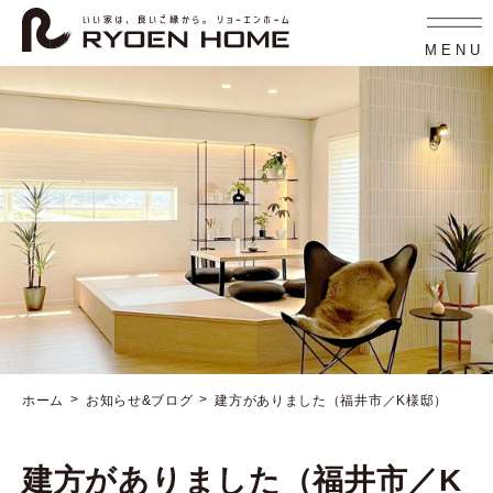
コ
ナ
ン
ビ
テ
ゲ
MENU
ン
ー
ツ
シ
へ
ョ
ス
ン
キ
に
ッ
移
プ
動
ホーム
お知らせ&ブログ
建方がありました（福井市／K様邸）
建方がありました（福井市／K