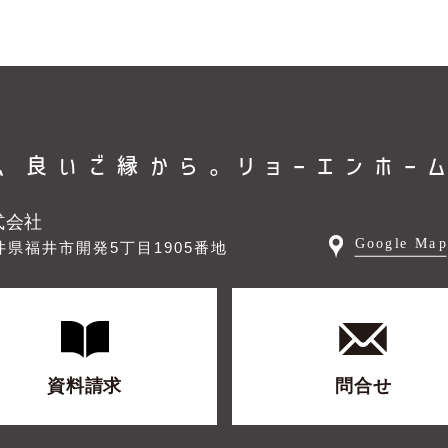
、良いご縁から。
リョーエンホー
式会社
井県福井市開発5丁目1905番地
資料請求
問合せ