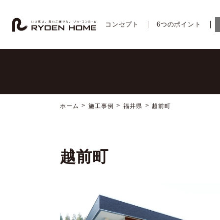
コ
ナ
ン
ビ
テ
ゲ
コンセプト
6つのポイント
ン
ー
ツ
シ
へ
ョ
ス
ン
キ
に
ッ
移
プ
動
ホーム
施工事例
福井県
越前町
越前町