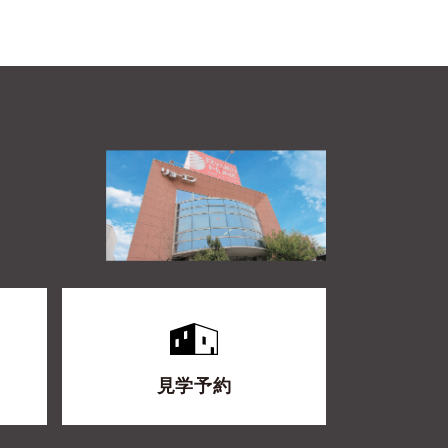
ム
見学予約