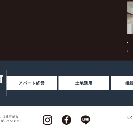
T
アパート経営
土地活用
相
Cop