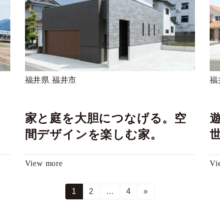
福
福井県 福井市
、
家と庭を大胆につなげる。空
。
間デザインを楽しむ家。
Vi
View more
固
1
固
2
…
固
4
»
定
定
定
ペ
ペ
ペ