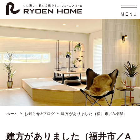
コ
ナ
ン
ビ
テ
ゲ
MENU
ン
ー
ツ
シ
へ
ョ
ス
ン
キ
に
ッ
移
プ
動
ホーム
お知らせ&ブログ
建方がありました（福井市／A様邸）
建方がありました（福井市／A