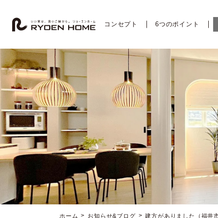
コ
ナ
ン
ビ
テ
ゲ
コンセプト
6つのポイント
ン
ー
ツ
シ
へ
ョ
ス
ン
キ
に
ッ
移
プ
動
ホーム
お知らせ&ブログ
建方がありました（福井