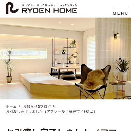
コ
ナ
ン
ビ
テ
ゲ
MENU
ン
ー
ツ
シ
へ
ョ
ス
ン
キ
に
ッ
移
プ
動
ホーム
お知らせ&ブログ
お引渡し完了しました（アフレール／福井市／F様邸）