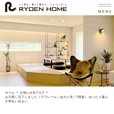
コ
ナ
ン
ビ
テ
ゲ
MENU
ン
ー
ツ
シ
へ
ョ
ス
ン
キ
に
ッ
移
プ
動
ホーム
お知らせ&ブログ
お引渡し完了しました（アフレール／あわら市／T様邸） ゆったり暮ら
す明るい住まい