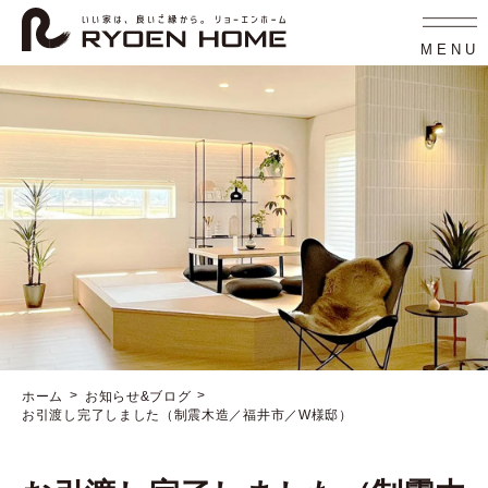
コ
ナ
ン
ビ
テ
ゲ
MENU
ン
ー
ツ
シ
へ
ョ
ス
ン
キ
に
ッ
移
プ
動
ホーム
お知らせ&ブログ
お引渡し完了しました（制震木造／福井市／W様邸）