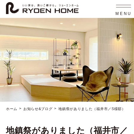
コ
ナ
ン
ビ
テ
ゲ
MENU
ン
ー
ツ
シ
へ
ョ
ス
ン
キ
に
ッ
移
プ
動
ホーム
お知らせ&ブログ
地鎮祭がありました（福井市／S様邸）
地鎮祭がありました（福井市／