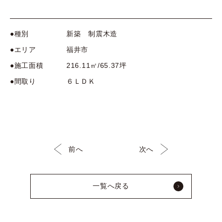
●種別
新築 制震木造
●エリア
福井市
●施工面積
216.11㎡/65.37坪
●間取り
６ＬＤＫ
前へ
次へ
一覧へ戻る